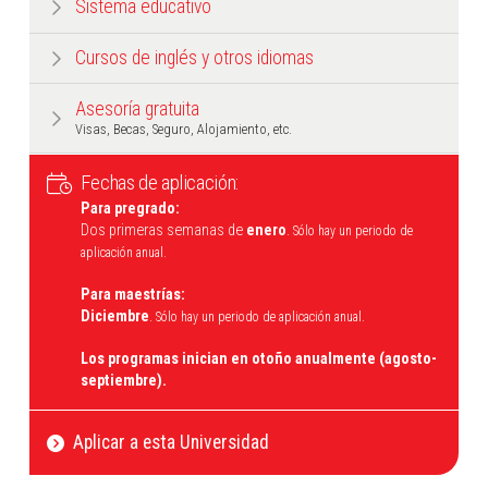
Sistema educativo
Cursos de inglés y otros idiomas
Asesoría gratuita
Visas, Becas, Seguro, Alojamiento, etc.
Fechas de aplicación:
Para pregrado:
Dos primeras semanas de
enero
.
Sólo hay un periodo de
aplicación anual.
Para maestrías:
Diciembre
.
Sólo hay un periodo de aplicación anual.
Los programas inician en otoño anualmente (agosto-
septiembre).
Aplicar a esta Universidad