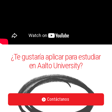
¿Te gustaría aplicar para estudiar
en Aalto University?
Contáctanos