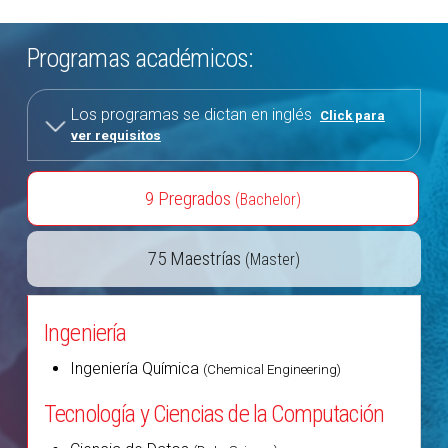
Programas académicos:
Los programas se dictan en inglés
Click para
ver requisitos
9 Pregrados
(Bachelor)
75 Maestrías
(Master)
Ingeniería
Ingeniería Química
(Chemical Engineering)
Tecnología y Ciencias de la Computación