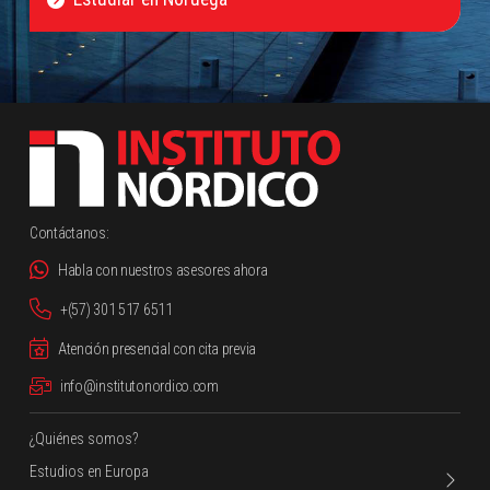
Contáctanos:
Habla con nuestros asesores ahora
+(57) 301 517 6511
Atención presencial con cita previa
info@institutonordico.com
¿Quiénes somos?
← Volver
← Volver
← Volver
← Volver
Estudios en Europa
Nuestras Universidades
Cursos de sueco y otros idiomas
Asesoría gratuita
Asesoría de Visas